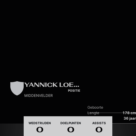
Skip to main content
YANNICK LOEMBA
POSITIE
MIDDENVELDER
Geboorte
Lengte
178 cm
Leeftijd
36 jaar
WEDSTRIJDEN
DOELPUNTEN
ASSISTS
0
0
0