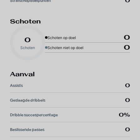
0
Strafschopdoelpunten
Schoten
0
Schoten op doel
0
0
Schoten
Schoten niet op doel
Aanval
0
Assists
0
Geslaagde dribbels
0%
Dribble succespercentage
0
Beslissende passes