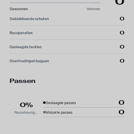
0
Gewonnen
Verloren
0
Geblokkeerde schoten
0
Recuperaties
0
Geslaagde tackles
0
Overtredingen begaan
Passen
0
Geslaagde passes
0%
0
Nauwkeurigheid
Mislukte passes