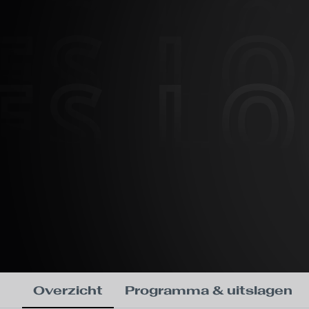
ES L
ES L
ES L
Overzicht
Programma & uitslagen