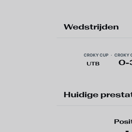
Wedstrijden
CROKY CUP
·
CROKY C
0
-
UTB
Huidige presta
Posi
-