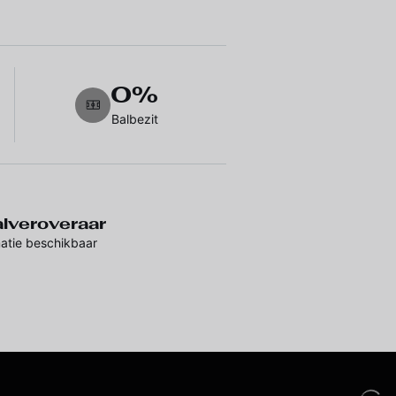
0%
Balbezit
lveroveraar
atie beschikbaar