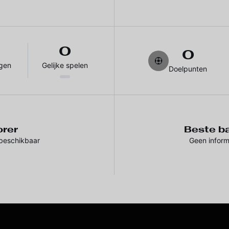
0
0
gen
Gelijke spelen
Doelpunten
orer
Beste ba
 beschikbaar
Geen inform