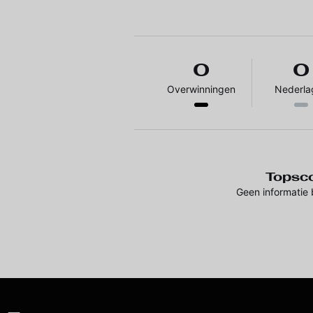
0
0
Overwinningen
Nederla
Topsc
Geen informatie