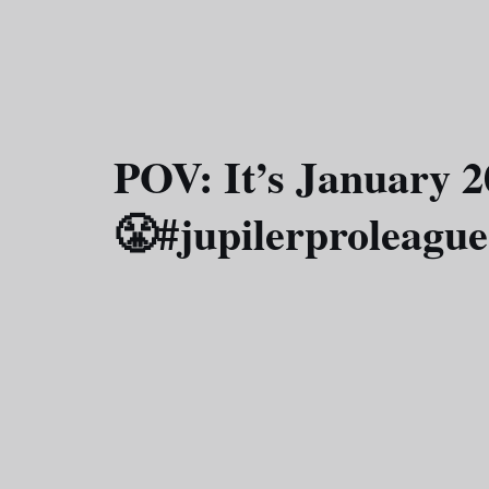
POV: It’s January 2
😤#jupilerproleague