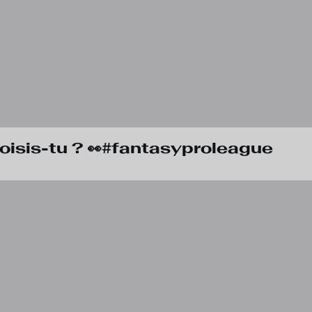
choisis-tu ? 👀#fantasyproleague