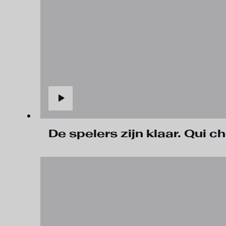
De spelers zijn klaar. Qui 