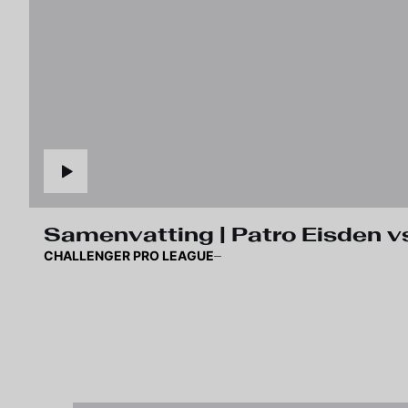
Samenvatting | Patro Eisden 
CHALLENGER PRO LEAGUE