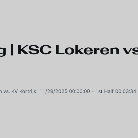
| KSC Lokeren vs. 
vs. KV Kortrijk, 11/29/2025 00:00:00 - 1st Half 00:03:34 