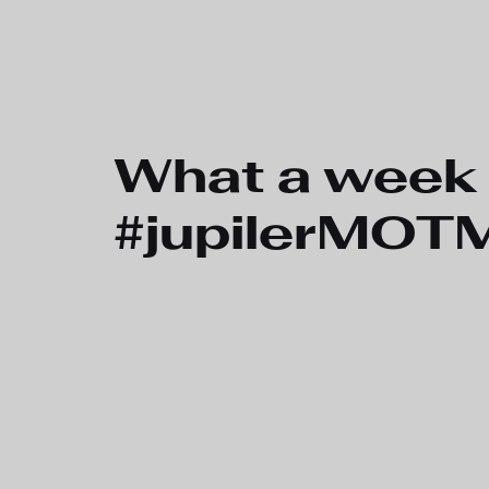
What a week f
#jupilerMOT