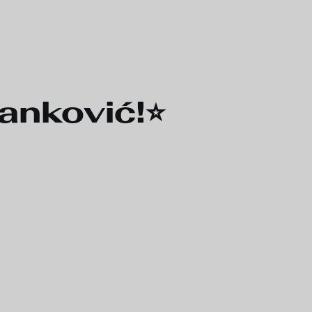
nković!⭐️