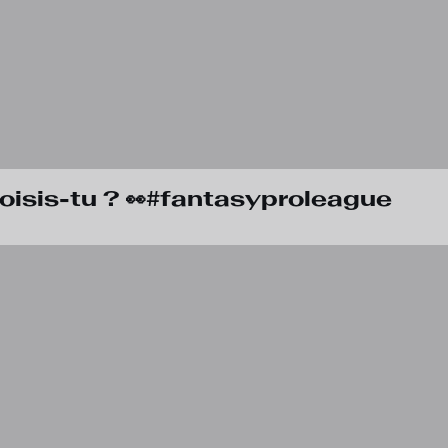
choisis-tu ? 👀#fantasyproleague