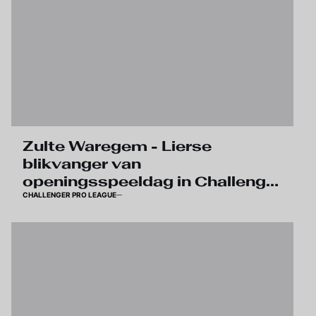
Zulte Waregem - Lierse
blikvanger van
openingsspeeldag in Challenger
CHALLENGER PRO LEAGUE
Pro League