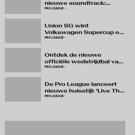
nieuwe soundtrack:
PRO LEAGUE
beluister ‘The Reset’
Union SG wint
Volkswagen Supercup en
PRO LEAGUE
pakt eerste prijs van het
seizoen
Ontdek de nieuwe
officiële wedstrijdbal van
PRO LEAGUE
Kipsta
De Pro League lanceert
nieuwe huisstijl: ‘Live The
PRO LEAGUE
Game’