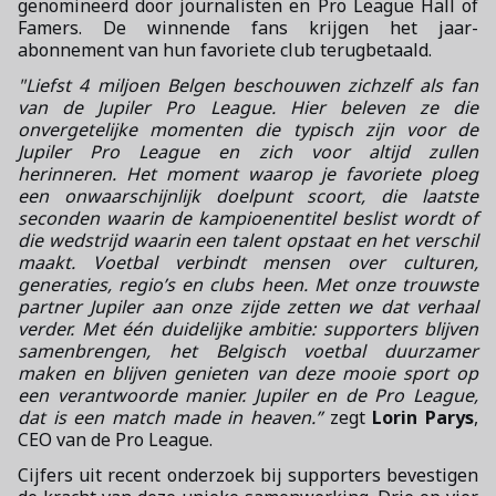
genomineerd door journalisten en Pro League Hall of
Famers. De winnende fans krijgen het jaar-
abonnement van hun favoriete club terugbetaald.
"Liefst 4 miljoen Belgen beschouwen zichzelf als fan
van de Jupiler Pro League. Hier beleven ze die
onvergetelijke momenten die typisch zijn voor de
Jupiler Pro League en zich voor altijd zullen
herinneren. Het moment waarop je favoriete ploeg
een onwaarschijnlijk doelpunt scoort, die laatste
seconden waarin de kampioenentitel beslist wordt of
die wedstrijd waarin een talent opstaat en het verschil
maakt. Voetbal verbindt mensen over culturen,
generaties, regio’s en clubs heen. Met onze trouwste
partner Jupiler aan onze zijde zetten we dat verhaal
verder. Met één duidelijke ambitie: supporters blijven
samenbrengen, het Belgisch voetbal duurzamer
maken en blijven genieten van deze mooie sport op
een verantwoorde manier. Jupiler en de Pro League,
dat is een match made in heaven.”
zegt
Lorin Parys
,
CEO van de Pro League.
Cijfers uit recent onderzoek bij supporters bevestigen