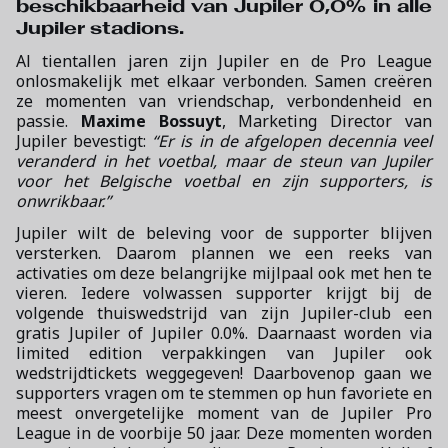
beschikbaarheid van Jupiler 0,0% in alle
Jupiler stadions.
Al tientallen jaren zijn Jupiler en de Pro League
onlosmakelijk met elkaar verbonden. Samen creëren
ze momenten van vriendschap, verbondenheid en
passie.
Maxime Bossuyt
, Marketing Director van
Jupiler bevestigt:
“Er is in de afgelopen decennia veel
veranderd in het voetbal, maar de steun van Jupiler
voor het Belgische voetbal en zijn supporters, is
onwrikbaar.”
Jupiler wilt de beleving voor de supporter blijven
versterken. Daarom plannen we een reeks van
activaties om deze belangrijke mijlpaal ook met hen te
vieren. Iedere volwassen supporter krijgt bij de
volgende thuiswedstrijd van zijn Jupiler-club een
gratis Jupiler of Jupiler 0.0%. Daarnaast worden via
limited edition verpakkingen van Jupiler ook
wedstrijdtickets weggegeven! Daarbovenop gaan we
supporters vragen om te stemmen op hun favoriete en
meest onvergetelijke moment van de Jupiler Pro
League in de voorbije 50 jaar. Deze momenten worden