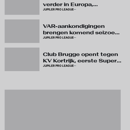
verder in Europa,
JUPILER PRO LEAGUE
wedstrijden op speeldag
3 verplaatst
VAR-aankondigingen
brengen komend seizoen
JUPILER PRO LEAGUE
meer duidelijkheid over
arbitrage
Club Brugge opent tegen
KV Kortrijk, eerste Super
JUPILER PRO LEAGUE
Sunday al op speeldag 4