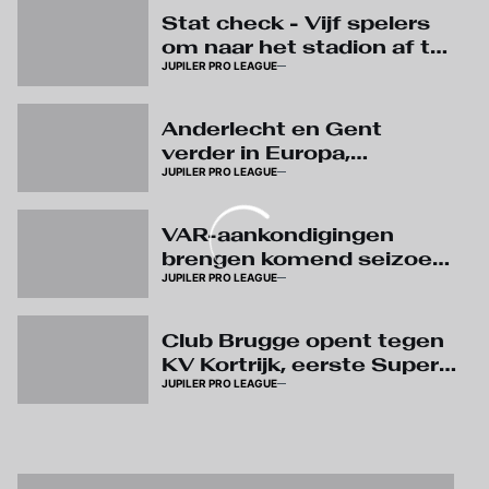
Stat check - Vijf spelers
om naar het stadion af te
JUPILER PRO LEAGUE
zakken
Anderlecht en Gent
verder in Europa,
JUPILER PRO LEAGUE
wedstrijden op speeldag
3 verplaatst
VAR-aankondigingen
brengen komend seizoen
JUPILER PRO LEAGUE
meer duidelijkheid over
arbitrage
Club Brugge opent tegen
KV Kortrijk, eerste Super
JUPILER PRO LEAGUE
Sunday al op speeldag 4