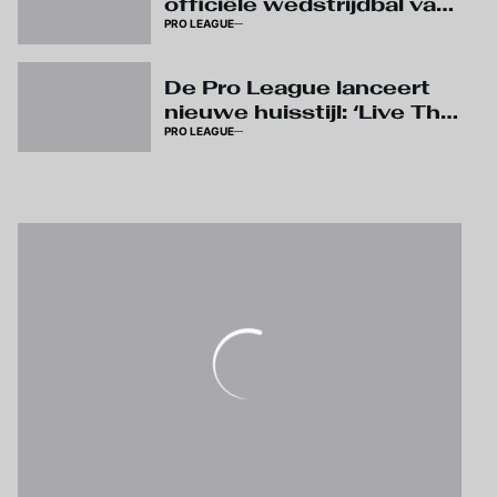
officiële wedstrijdbal van
PRO LEAGUE
Kipsta
De Pro League lanceert
nieuwe huisstijl: ‘Live The
PRO LEAGUE
Game’