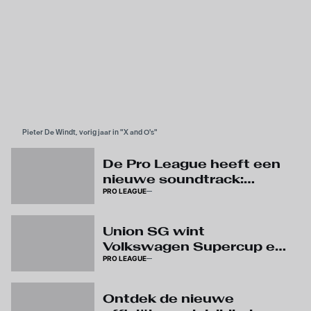
Pieter De Windt, vorig jaar in "X and O's"
De Pro League heeft een
nieuwe soundtrack:
PRO LEAGUE
beluister ‘The Reset’
Union SG wint
Volkswagen Supercup en
PRO LEAGUE
pakt eerste prijs van het
seizoen
Ontdek de nieuwe