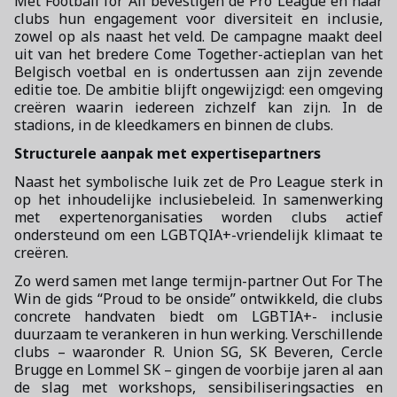
Met Football for All bevestigen de Pro League en haar
clubs hun engagement voor diversiteit en inclusie,
zowel op als naast het veld. De campagne maakt deel
uit van het bredere Come Together-actieplan van het
Belgisch voetbal en is ondertussen aan zijn zevende
editie toe. De ambitie blijft ongewijzigd: een omgeving
creëren waarin iedereen zichzelf kan zijn. In de
stadions, in de kleedkamers en binnen de clubs.
Structurele aanpak met expertisepartners
Naast het symbolische luik zet de Pro League sterk in
op het inhoudelijke inclusiebeleid. In samenwerking
met expertenorganisaties worden clubs actief
ondersteund om een LGBTQIA+-vriendelijk klimaat te
creëren.
Zo werd samen met lange termijn-partner Out For The
Win de gids “Proud to be onside” ontwikkeld, die clubs
concrete handvaten biedt om LGBTIA+- inclusie
duurzaam te verankeren in hun werking. Verschillende
clubs – waaronder R. Union SG, SK Beveren, Cercle
Brugge en Lommel SK – gingen de voorbije jaren al aan
de slag met workshops, sensibiliseringsacties en