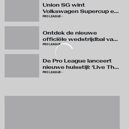
Union SG wint
Volkswagen Supercup en
PRO LEAGUE
pakt eerste prijs van het
seizoen
Ontdek de nieuwe
officiële wedstrijdbal van
PRO LEAGUE
Kipsta
De Pro League lanceert
nieuwe huisstijl: ‘Live The
PRO LEAGUE
Game’