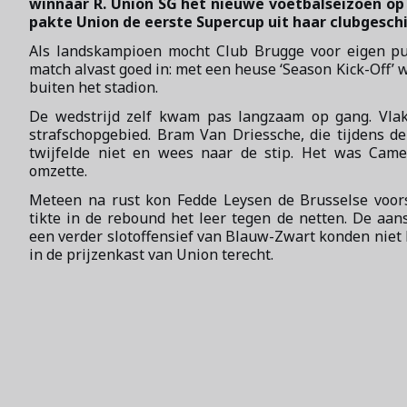
winnaar R. Union SG het nieuwe voetbalseizoen op
pakte Union de eerste Supercup uit haar clubgesch
Als landskampioen mocht Club Brugge voor eigen pub
match alvast goed in: met een heuse ‘Season Kick-Off’
buiten het stadion.
De wedstrijd zelf kwam pas langzaam op gang. Vlak
strafschopgebied. Bram Van Driessche, die tijdens 
twijfelde niet en wees naar de stip. Het was Came
omzette.
Meteen na rust kon Fedde Leysen de Brusselse voor
tikte in de rebound het leer tegen de netten. De aan
een verder slotoffensief van Blauw-Zwart konden niet 
in de prijzenkast van Union terecht.