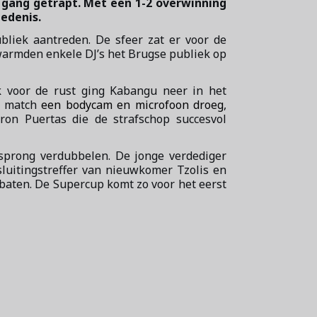
 gang getrapt. Met een 1-2 overwinning
iedenis.
liek aantreden. De sfeer zat er voor de
 warmden enkele DJ’s het Brugse publiek op
 voor de rust ging Kabangu neer in het
de match
een bodycam en microfoon droeg
,
ron Puertas die de strafschop succesvol
sprong verdubbelen. De jonge verdediger
sluitingstreffer van nieuwkomer Tzolis en
baten. De Supercup komt zo voor het eerst