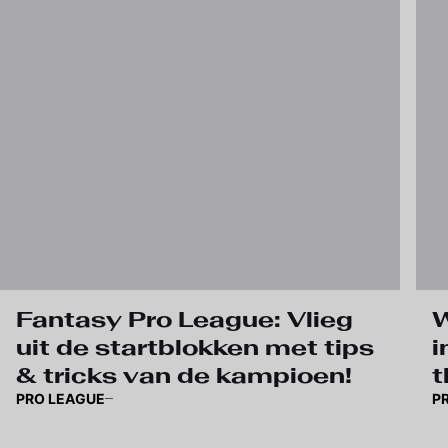
Fantasy Pro League: Vlieg
W
uit de startblokken met tips
i
& tricks van de kampioen!
t
PRO LEAGUE
P