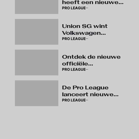
heeft een nieuwe
PRO LEAGUE
soundtrack:
beluister ‘The
Reset’
Union SG wint
Volkswagen
PRO LEAGUE
Supercup en pakt
eerste prijs van het
seizoen
Ontdek de nieuwe
officiële
PRO LEAGUE
wedstrijdbal van
Kipsta
De Pro League
lanceert nieuwe
PRO LEAGUE
huisstijl: ‘Live The
Game’