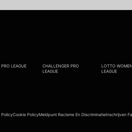
R PRO LEAGUE
CHALLENGER PRO
LOTTO WOMEN
LEAGUE
LEAGUE
 Policy
Cookie Policy
Meldpunt Racisme En Discriminatie
Inschrijven F