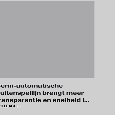
emi-automatische
uitenspellijn brengt meer
ransparantie en snelheid in
RO LEAGUE
rbitrage