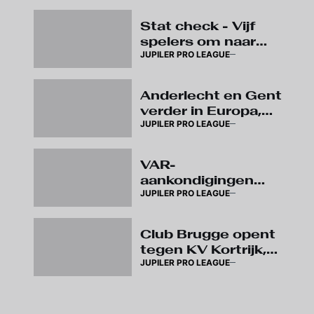
Stat check - Vijf
spelers om naar
JUPILER PRO LEAGUE
het stadion af te
zakken
Anderlecht en Gent
verder in Europa,
JUPILER PRO LEAGUE
wedstrijden op
speeldag 3
verplaatst
VAR-
aankondigingen
JUPILER PRO LEAGUE
brengen komend
seizoen meer
duidelijkheid over
Club Brugge opent
arbitrage
tegen KV Kortrijk,
JUPILER PRO LEAGUE
eerste Super
Sunday al op
speeldag 4