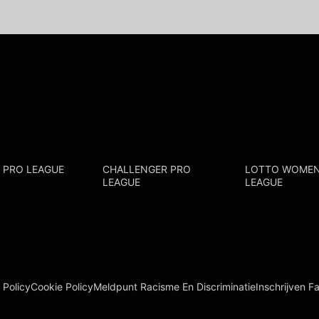
R PRO LEAGUE
CHALLENGER PRO
LOTTO WOMEN
LEAGUE
LEAGUE
 Policy
Cookie Policy
Meldpunt Racisme En Discriminatie
Inschrijven F