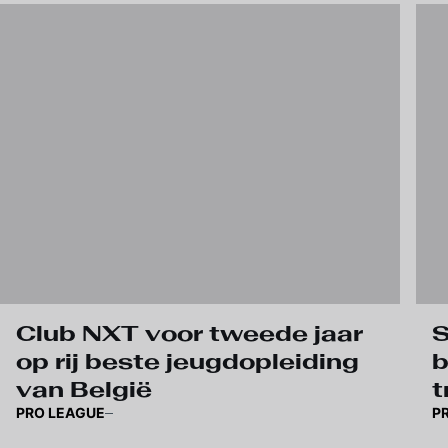
Club NXT voor tweede jaar
S
op rij beste jeugdopleiding
b
van België
t
PRO LEAGUE
P
a