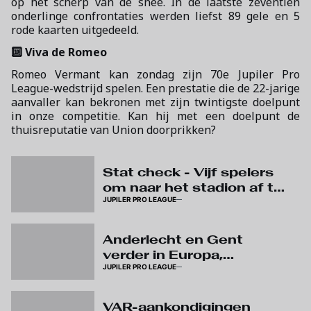
op het scherp van de snee. In de laatste zeventien
onderlinge confrontaties werden liefst 89 gele en 5
rode kaarten uitgedeeld.
🔟 Viva de Romeo
Romeo Vermant kan zondag zijn 70e Jupiler Pro
League-wedstrijd spelen. Een prestatie die de 22-jarige
aanvaller kan bekronen met zijn twintigste doelpunt
in onze competitie. Kan hij met een doelpunt de
thuisreputatie van Union doorprikken?
Skip to next section
Stat check - Vijf spelers
om naar het stadion af te
JUPILER PRO LEAGUE
zakken
Anderlecht en Gent
verder in Europa,
JUPILER PRO LEAGUE
wedstrijden op speeldag
3 verplaatst
VAR-aankondigingen