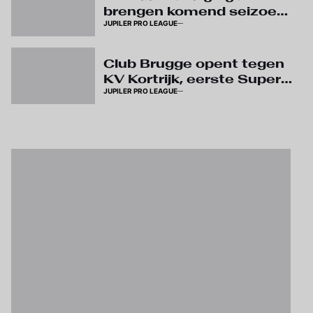
brengen komend seizoen
JUPILER PRO LEAGUE
meer duidelijkheid over
arbitrage
Club Brugge opent tegen
KV Kortrijk, eerste Super
JUPILER PRO LEAGUE
Sunday al op speeldag 4