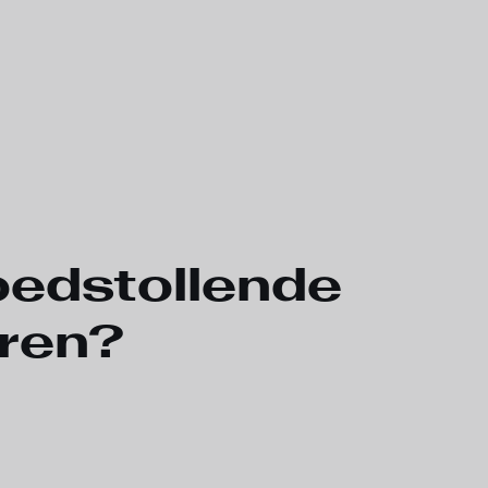
loedstollende
eren?