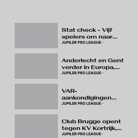
Stat check - Vijf
spelers om naar
JUPILER PRO LEAGUE
het stadion af te
zakken
Anderlecht en Gent
verder in Europa,
JUPILER PRO LEAGUE
wedstrijden op
speeldag 3
verplaatst
VAR-
aankondigingen
JUPILER PRO LEAGUE
brengen komend
seizoen meer
duidelijkheid over
Club Brugge opent
arbitrage
tegen KV Kortrijk,
JUPILER PRO LEAGUE
eerste Super