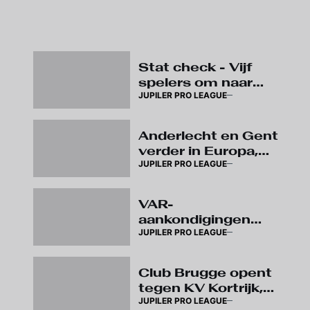
Stat check - Vijf
spelers om naar
JUPILER PRO LEAGUE
het stadion af te
zakken
Anderlecht en Gent
verder in Europa,
JUPILER PRO LEAGUE
wedstrijden op
speeldag 3
verplaatst
VAR-
aankondigingen
JUPILER PRO LEAGUE
brengen komend
seizoen meer
duidelijkheid over
Club Brugge opent
arbitrage
tegen KV Kortrijk,
JUPILER PRO LEAGUE
eerste Super