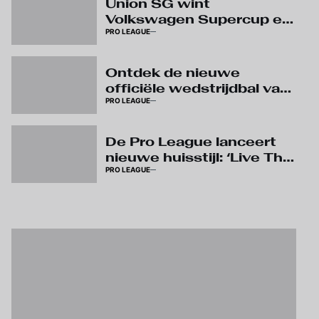
Union SG wint
Volkswagen Supercup en
PRO LEAGUE
pakt eerste prijs van het
seizoen
Ontdek de nieuwe
officiële wedstrijdbal van
PRO LEAGUE
Kipsta
De Pro League lanceert
nieuwe huisstijl: ‘Live The
PRO LEAGUE
Game’