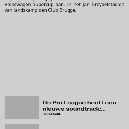
Volkswagen Supercup aan, in het Jan Breydelstadion
van landskampioen Club Brugge.
De Pro League heeft een
nieuwe soundtrack:
PRO LEAGUE
beluister ‘The Reset’