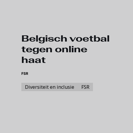
Skip to main content
Belgisch voetbal
tegen online
haat
FSR
Diversiteit en inclusie
FSR