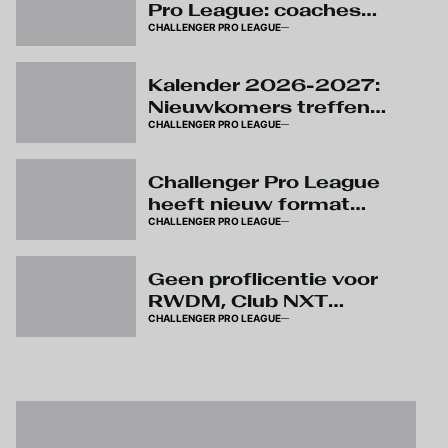
Pro League: coaches
CHALLENGER PRO LEAGUE
krijgen video challenges
Kalender 2026-2027:
Nieuwkomers treffen
CHALLENGER PRO LEAGUE
elkaar meteen in
Challenger Pro League
Challenger Pro League
heeft nieuw format
CHALLENGER PRO LEAGUE
zonder quota voor U23
Geen proflicentie voor
RWDM, Club NXT
CHALLENGER PRO LEAGUE
verzekert behoud