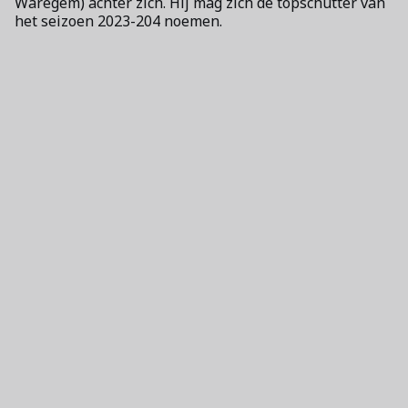
Waregem) achter zich. Hij mag zich de topschutter van
het seizoen 2023-204 noemen.