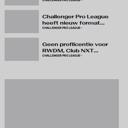
CHALLENGER PRO LEAGUE
elkaar meteen in
Challenger Pro League
Challenger Pro League
heeft nieuw format
CHALLENGER PRO LEAGUE
zonder quota voor U23
Geen proflicentie voor
RWDM, Club NXT
CHALLENGER PRO LEAGUE
verzekert behoud