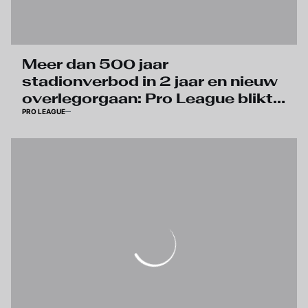
Meer dan 500 jaar
stadionverbod in 2 jaar en nieuw
overlegorgaan: Pro League blikt
PRO LEAGUE
terug en kijkt vooruit in eerste
veiligheidsoverleg