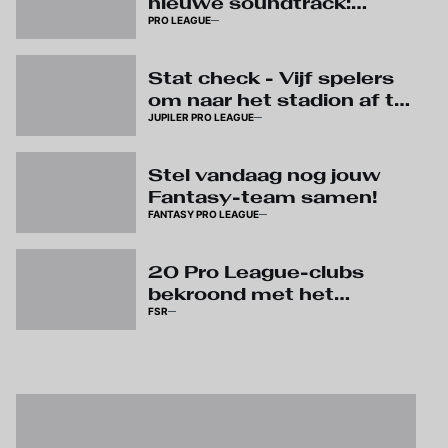
nieuwe soundtrack:
PRO LEAGUE
beluister ‘The Reset’
Stat check - Vijf spelers
om naar het stadion af te
JUPILER PRO LEAGUE
zakken
Stel vandaag nog jouw
Fantasy-team samen!
FANTASY PRO LEAGUE
20 Pro League-clubs
bekroond met het
FSR
Sustainability Label