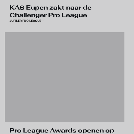
KAS Eupen zakt naar de
Challenger Pro League
JUPILER PRO LEAGUE
Pro League Awards openen op