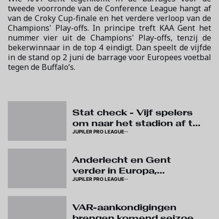
tweede voorronde van de Conference League hangt af
van de Croky Cup-finale en het verdere verloop van de
Champions' Play-offs. In principe treft KAA Gent het
nummer vier uit de Champions' Play-offs, tenzij de
bekerwinnaar in de top 4 eindigt. Dan speelt de vijfde
in de stand op 2 juni de barrage voor Europees voetbal
tegen de Buffalo’s.
Stat check - Vijf spelers
om naar het stadion af te
JUPILER PRO LEAGUE
zakken
Anderlecht en Gent
verder in Europa,
JUPILER PRO LEAGUE
wedstrijden op speeldag
3 verplaatst
VAR-aankondigingen
brengen komend seizoen