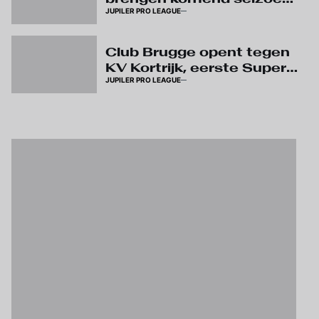
JUPILER PRO LEAGUE
meer duidelijkheid over
arbitrage
Club Brugge opent tegen
KV Kortrijk, eerste Super
JUPILER PRO LEAGUE
Sunday al op speeldag 4