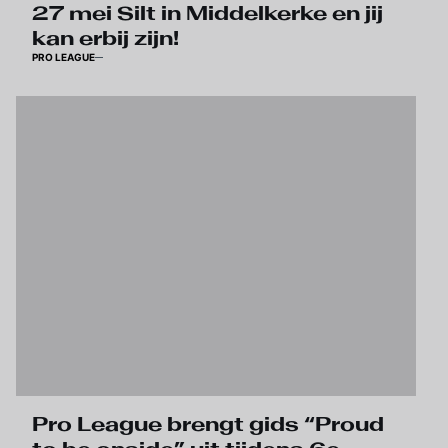
27 mei Silt in Middelkerke en jij
kan erbij zijn!
PRO LEAGUE
Pro League brengt gids “Proud