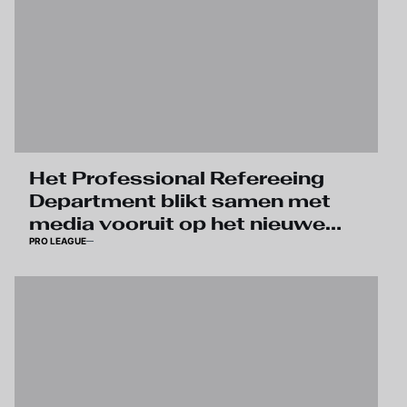
Het Professional Refereeing
Department blikt samen met
media vooruit op het nieuwe
PRO LEAGUE
voetbalseizoen