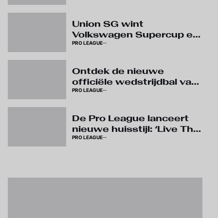
Union SG wint
Volkswagen Supercup en
PRO LEAGUE
pakt eerste prijs van het
seizoen
Ontdek de nieuwe
officiële wedstrijdbal van
PRO LEAGUE
Kipsta
De Pro League lanceert
nieuwe huisstijl: ‘Live The
PRO LEAGUE
Game’