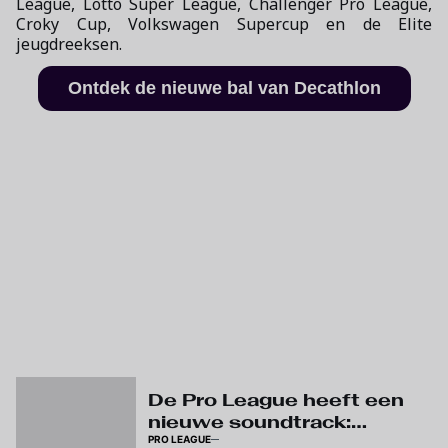
League, Lotto Super League, Challenger Pro League,
Croky Cup, Volkswagen Supercup en de Elite
jeugdreeksen.
Ontdek de nieuwe bal van Decathlon
De Pro League heeft een
nieuwe soundtrack:
PRO LEAGUE
beluister ‘The Reset’